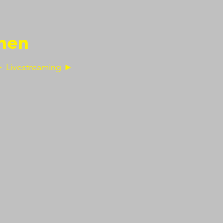
hen
 ► Livestreaming ►