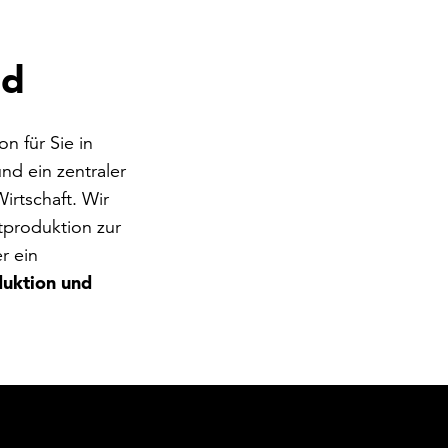
nd
n für Sie in
nd ein zentraler
irtschaft. Wir
tproduktion zur
r ein
uktion und