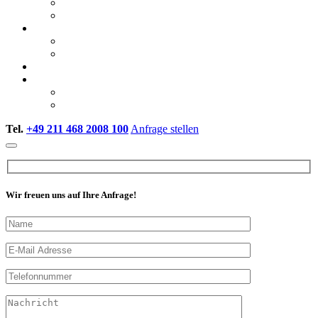
Eventfilm
Livestreaming
Consulting
KI-Video-Workshop
Avatare in Videos einsetzen
Wissen
Über uns
Projekte
Stellenangebote
Tel.
+49 211 468 2008 100
Anfrage stellen
Wir freuen uns auf Ihre Anfrage!