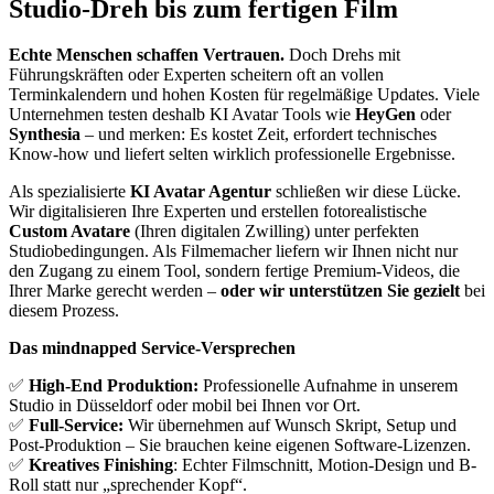
Studio-Dreh bis zum fertigen Film
Echte Menschen schaffen Vertrauen.
Doch Drehs mit
Führungskräften oder Experten scheitern oft an vollen
Terminkalendern und hohen Kosten für regelmäßige Updates. Viele
Unternehmen testen deshalb KI Avatar Tools wie
HeyGen
oder
Synthesia
– und merken: Es kostet Zeit, erfordert technisches
Know-how und liefert selten wirklich professionelle Ergebnisse.
Als spezialisierte
KI Avatar Agentur
schließen wir diese Lücke.
Wir digitalisieren Ihre Experten und erstellen fotorealistische
Custom Avatare
(Ihren digitalen Zwilling) unter perfekten
Studiobedingungen. Als Filmemacher liefern wir Ihnen nicht nur
den Zugang zu einem Tool, sondern fertige Premium-Videos, die
Ihrer Marke gerecht werden –
oder wir unterstützen Sie gezielt
bei
diesem Prozess.
Das mindnapped Service-Versprechen
✅
High-End Produktion:
Professionelle Aufnahme in unserem
Studio in Düsseldorf oder mobil bei Ihnen vor Ort.
✅
Full-Service:
Wir übernehmen auf Wunsch Skript, Setup und
Post-Produktion – Sie brauchen keine eigenen Software-Lizenzen.
✅
Kreatives Finishing
: Echter Filmschnitt, Motion-Design und B-
Roll statt nur „sprechender Kopf“.