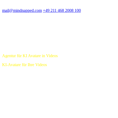
Please
leave
mail@mindnapped.com
+49 211 468 2008 100
this
field
empty.
Agentur für KI Avatare in Videos
KI-Avatare für Ihre Videos