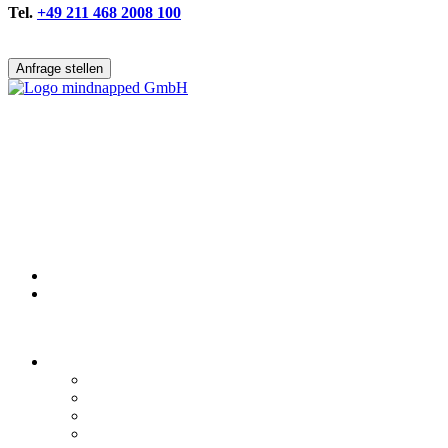
Tel.
+49 211 468 2008 100
Anfrage stellen
Deutsch
English
Kontakt
Produktion
Imagefilm
Erklärvideo
Produktvideo
Recruiting Film