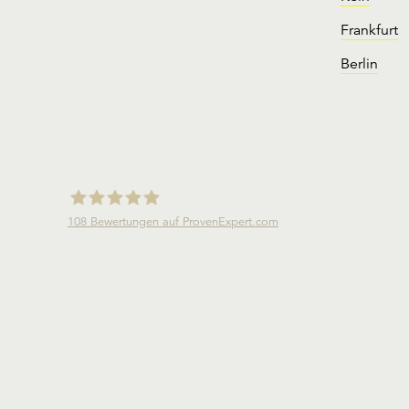
Frankfurt
Berlin
108
Bewertungen auf ProvenExpert.com
mindnapped GmbH