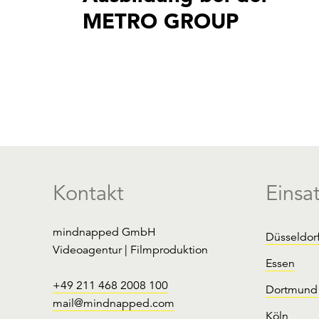
METRO GROUP
Kontakt
Einsa
mindnapped GmbH
Düsseldor
Videoagentur | Filmproduktion
Essen
+49 211 468 2008 100
Dortmund
mail@mindnapped.com
Köln